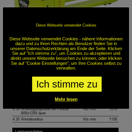
Diese Webseite verwendet Cookies
Diese Webseite verwendet Cookies - nähere Informationen
dazu und zu Ihren Rechten als Benutzer finden Sie in
unserer Datenschutzerklärung am Ende der Seite. Klicken
Sie auf "Ich stimme zu", um Cookies zu akzeptieren und
direkt unsere Webseite besuchen zu können, oder klicken
Sie auf "Cookie Einstellungen", um Ihre Cookies selbst zu
verwalten.
Ich stimme zu
Mehr lesen