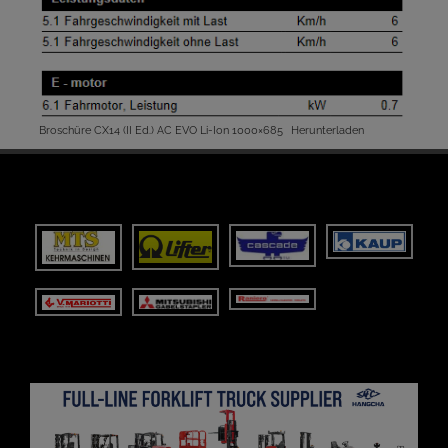
Broschüre CX14 (II Ed.) AC EVO Li-Ion 1000×685
Herunterladen