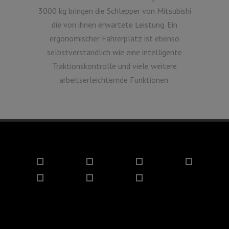
3000 kg bringen die Schlepper von Mitsubishi
die von ihnen erwartete Leistung. Ein
ergonomischer Fahrerplatz ist ebenso
selbstverständlich wie eine intelligente
Traktionskontrolle und viele weitere
arbeitserleichternde Funktionen.