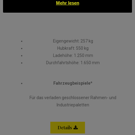
Mehr lesen
IXL550.1250.US
Eigengewicht: 257 kg
Hubkraft: 550 kg
Ladehöhe: 1.250 mm
Durchfahrtshöhe: 1.650 mm
Fahrzeugbeispiele*
Für das verladen geschlossener Rahmen- und
Industriepaletten
Details