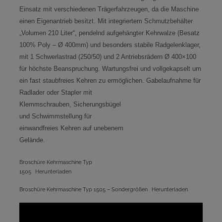
Einsatz mit verschiedenen Trägerfahrzeugen, da die Maschine
einen Eigenantrieb besitzt. Mit integriertem Schmutzbehälter
„Volumen 210 Liter“, pendelnd aufgehängter Kehrwalze (Besatz
100% Poly – Ø 400mm) und besonders stabile Radgelenklager,
mit 1 Schwerlastrad (250/50) und 2 Antriebsrädern Ø 400×100
für höchste Beanspruchung. Wartungsfrei und vollgekapselt um
ein fast staubfreies Kehren zu ermöglichen. Gabelaufnahme für
Radlader oder Stapler mit
Klemmschrauben, Sicherungsbügel
und Schwimmstellung für
einwandfreies Kehren auf unebenem
Gelände.
Broschüre Kehrmaschine Typ
1505
Herunterladen
Broschüre Kehrmaschine Typ 1505 – Sondergrößen
Herunterladen