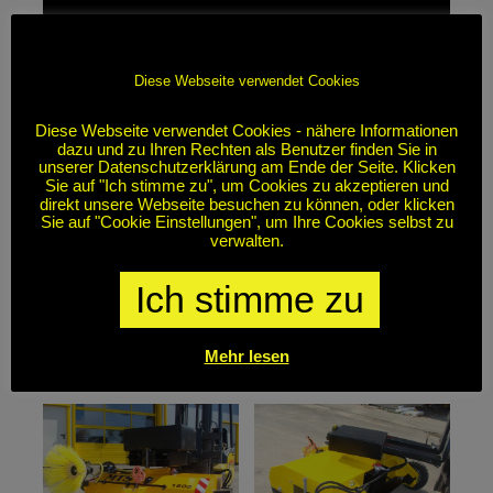
Diese Webseite verwendet Cookies
Diese Webseite verwendet Cookies - nähere Informationen
dazu und zu Ihren Rechten als Benutzer finden Sie in
unserer Datenschutzerklärung am Ende der Seite. Klicken
Sie auf "Ich stimme zu", um Cookies zu akzeptieren und
direkt unsere Webseite besuchen zu können, oder klicken
Sie auf "Cookie Einstellungen", um Ihre Cookies selbst zu
verwalten.
Ich stimme zu
Mehr lesen