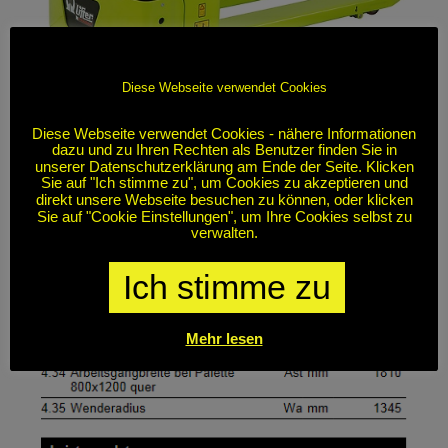
Diese Webseite verwendet Cookies
Diese Webseite verwendet Cookies - nähere Informationen
dazu und zu Ihren Rechten als Benutzer finden Sie in
unserer Datenschutzerklärung am Ende der Seite. Klicken
Sie auf "Ich stimme zu", um Cookies zu akzeptieren und
direkt unsere Webseite besuchen zu können, oder klicken
Sie auf "Cookie Einstellungen", um Ihre Cookies selbst zu
verwalten.
Ich stimme zu
Mehr lesen