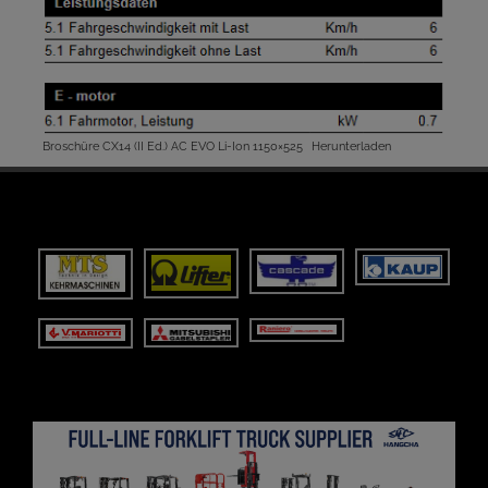
Broschüre CX14 (II Ed.) AC EVO Li-Ion 1150×525
Herunterladen