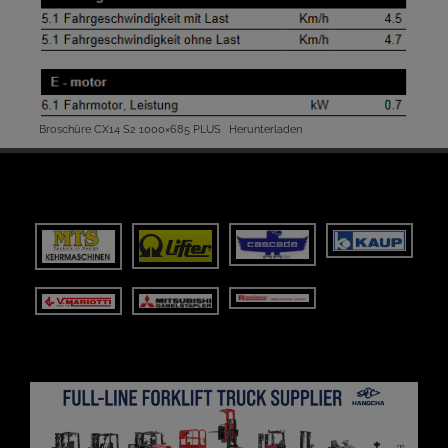
Broschüre CX14 S2 1000×685 PLUS
Herunterladen