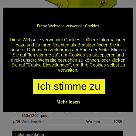
Diese Webseite verwendet Cookies
Diese Webseite verwendet Cookies - nähere Informationen
dazu und zu Ihren Rechten als Benutzer finden Sie in
unserer Datenschutzerklärung am Ende der Seite. Klicken
Sie auf "Ich stimme zu", um Cookies zu akzeptieren und
direkt unsere Webseite besuchen zu können, oder klicken
Sie auf "Cookie Einstellungen", um Ihre Cookies selbst zu
verwalten.
Ich stimme zu
Mehr lesen