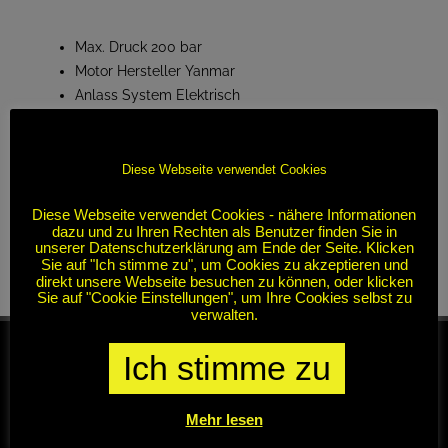
Max. Druck 200 bar
Motor Hersteller Yanmar
Anlass System Elektrisch
Diese Webseite verwendet Cookies
Diese Webseite verwendet Cookies - nähere Informationen
dazu und zu Ihren Rechten als Benutzer finden Sie in
unserer Datenschutzerklärung am Ende der Seite. Klicken
Sie auf "Ich stimme zu", um Cookies zu akzeptieren und
direkt unsere Webseite besuchen zu können, oder klicken
Sie auf "Cookie Einstellungen", um Ihre Cookies selbst zu
verwalten.
Ich stimme zu
Mehr lesen