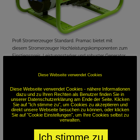
Profi Stromerzeuger Standard. Pramac bietet mit
diesem Stromerzeuger Hochleistungskomponenten zum
Einstiegspreis. Leistungsstarker und robuster Generator,
einfach in der Handhabung, jederzeit schnell einsetzbar.
Diese Webseite verwendet Cookies
Diese Webseite verwendet Cookies - nähere Informationen
dazu und zu Ihren Rechten als Benutzer finden Sie in
unserer Datenschutzerklärung am Ende der Seite. Klicken
Sie auf "Ich stimme zu", um Cookies zu akzeptieren und
direkt unsere Webseite besuchen zu können, oder klicken
Sie auf "Cookie Einstellungen", um Ihre Cookies selbst zu
verwalten.
Ich stimme zu