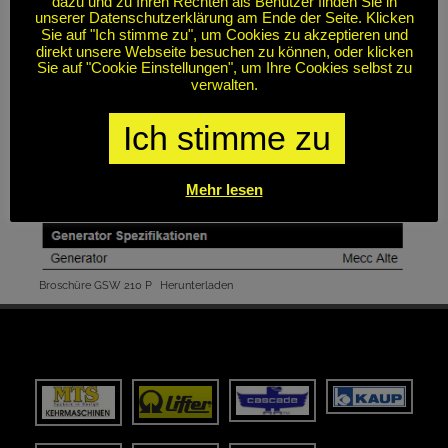
dazu und zu Ihren Rechten als Benutzer finden Sie in
unserer Datenschutzerklärung am Ende der Seite. Klicken
Sie auf "Ich stimme zu", um Cookies zu akzeptieren und
direkt unsere Webseite besuchen zu können, oder klicken
Sie auf "Cookie Einstellungen", um Ihre Cookies selbst zu
verwalten.
Ich stimme zu
Mehr lesen
Broschüre GSW 210 P
Herunterladen