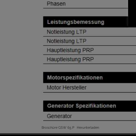
Broschüre GSW 65 P
Herunterladen