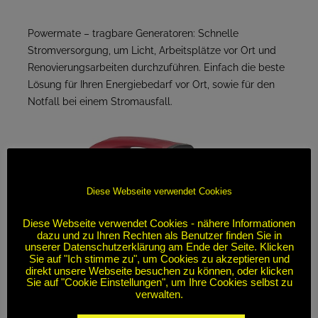
Powermate – tragbare Generatoren: Schnelle
Stromversorgung, um Licht, Arbeitsplätze vor Ort und
Renovierungsarbeiten durchzuführen. Einfach die beste
Lösung für Ihren Energiebedarf vor Ort, sowie für den
Notfall bei einem Stromausfall.
Diese Webseite verwendet Cookies
Diese Webseite verwendet Cookies - nähere Informationen
dazu und zu Ihren Rechten als Benutzer finden Sie in
unserer Datenschutzerklärung am Ende der Seite. Klicken
Sie auf "Ich stimme zu", um Cookies zu akzeptieren und
direkt unsere Webseite besuchen zu können, oder klicken
Sie auf "Cookie Einstellungen", um Ihre Cookies selbst zu
verwalten.