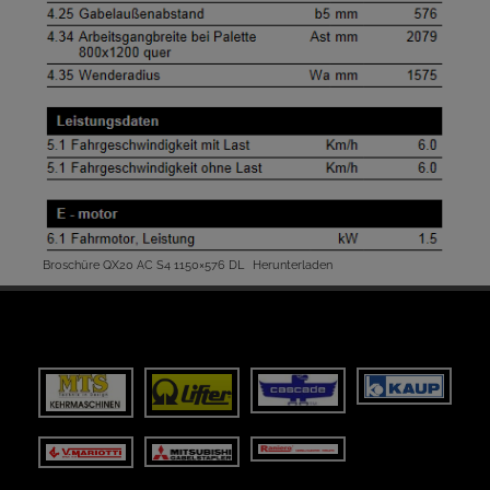
Broschüre QX20 AC S4 1150×576 DL
Herunterladen