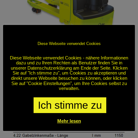
Diese Webseite verwendet Cookies
Diese Webseite verwendet Cookies - nähere Informationen
dazu und zu Ihren Rechten als Benutzer finden Sie in
unserer Datenschutzerklärung am Ende der Seite. Klicken
Sie auf "Ich stimme zu", um Cookies zu akzeptieren und
direkt unsere Webseite besuchen zu können, oder klicken
Sie auf "Cookie Einstellungen", um Ihre Cookies selbst zu
verwalten.
Ich stimme zu
Mehr lesen