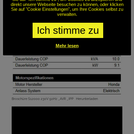
direkt unsere Webseite besuchen zu können, oder klicken
Sie auf "Cookie Einstellungen", um Ihre Cookies selbst zu
verwalten.
Ich stimme zu
Mehr lesen
Broschüre S12000 230V 50Hz _AVR _IPP
Herunterladen