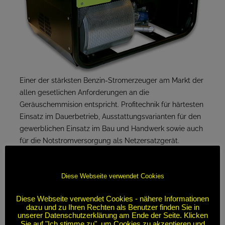
Einer der stärksten Benzin-Stromerzeuger am Markt der
allen gesetlichen Anforderungen an die
Geräuschemmision entspricht. Profitechnik für härtesten
Einsatz im Dauerbetrieb, Ausstattungsvarianten für den
gewerblichen Einsatz im Bau und Handwerk sowie auch
für die Notstromversorgung als Netzersatzgerät.
Standard Ausstattungen:
Diese Webseite verwendet Cookies
Elektronischer Spannungsregler AVR
Diese Webseite verwendet Cookies - nähere Informationen
dazu und zu Ihren Rechten als Benutzer finden Sie in
Isolationsüberwachung IPP
unserer Datenschutzerklärung am Ende der Seite. Klicken
Sie auf "Ich stimme zu", um Cookies zu akzeptieren und