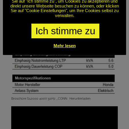
Sie auf "Ich stimme zu", um Cookies zu akzeptieren und
direkt unsere Webseite besuchen zu können, oder klicken
Sie auf "Cookie Einstellungen", um Ihre Cookies selbst zu
verwalten.
Ich stimme zu
Mehr lesen
Broschüre S12000 400V 50Hz _CONN
Herunterladen