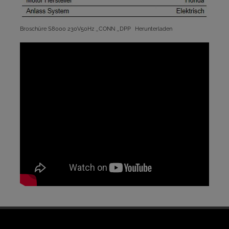
Broschüre S8000 230V50Hz _CONN _DPP
Herunterladen