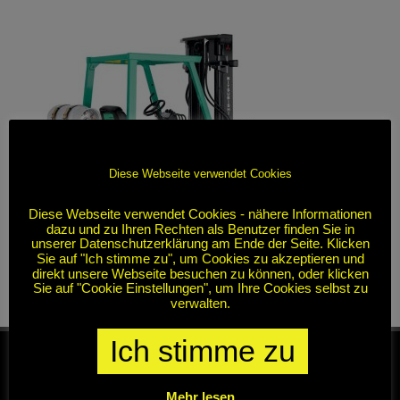
Diese Webseite verwendet Cookies
Diese Webseite verwendet Cookies - nähere Informationen
dazu und zu Ihren Rechten als Benutzer finden Sie in
unserer Datenschutzerklärung am Ende der Seite. Klicken
Sie auf "Ich stimme zu", um Cookies zu akzeptieren und
direkt unsere Webseite besuchen zu können, oder klicken
Sie auf "Cookie Einstellungen", um Ihre Cookies selbst zu
verwalten.
Ich stimme zu
Mehr lesen