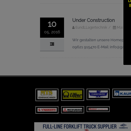
D
I
Under Construction
10
EundLLagertechnik
/
Mai 10, 
05, 2016
Wir gestalten unsere Homepage de
09621 915470 E-Mail: info@gabel