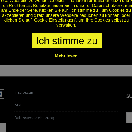
iese Webseite verwendet Cookies - nähere Informationen dazu und 
hren Rechten als Benutzer finden Sie in unserer Datenschutzerkläru
am Ende der Seite. Klicken Sie auf "Ich stimme zu", um Cookies zu
akzeptieren und direkt unsere Webseite besuchen zu können, oder
klicken Sie auf "Cookie Einstellungen", um Ihre Cookies selbst zu
verwalten.
2016
/
Uncategorized
/
0Kommentare
Ich stimme zu
rzeit neu! Natürlich sind wir wie gewohnt für Sie zu erreichen: E & L Lag
stapler-amberg.de
Mehr lesen
Impressum
S
AGB
Su
Datenschutzerklärung
für: