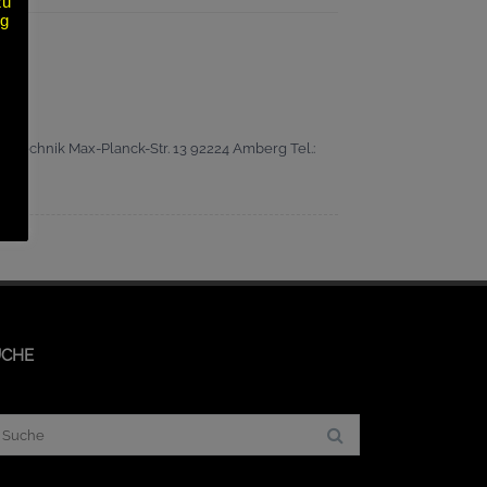
zu
ng
ertechnik Max-Planck-Str. 13 92224 Amberg Tel.:
UCHE
chergebnis