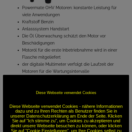
Powermate OHV Motoren: konstante Leistung für
viele Anwendungen
Kraftstoff Benzin
Anlasssystem Handstart
Die Öl Überwachung schützt den Motor vor
Beschädigungen
Motoröl für die erste Inbetriebnahme wird in einer
Flasche mitgeliefert
der digitale Multimeter verfolgt die Laufzeit der
Motoren für die Wartungsintervalle
der Kraftstoffmesser ermöglicht es dem Benutzer
die Benzinwerte zu beobachten
Praktische Kurzanleitung zur Inbetriebnahme
Diese Webseite verwendet Cookies
(Aufkleber)
Diese Webseite verwendet Cookies - nähere Informationen
AVR Elektronische Spannungs Regulierung
dazu und zu Ihren Rechten als Benutzer finden Sie in
4 Räder integriert für einen einfachen Transport
unserer Datenschutzerklärung am Ende der Seite. Klicken
Sie auf "Ich stimme zu", um Cookies zu akzeptieren und
direkt unsere Webseite besuchen zu können, oder klicken
Sie auf "Cookie Einstellungen", um Ihre Cookies selbst zu